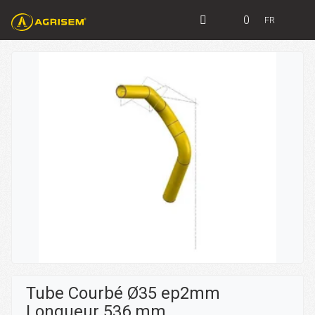
0
FR
Tube Courbé Ø35 ep2mm
Longueur 536 mm