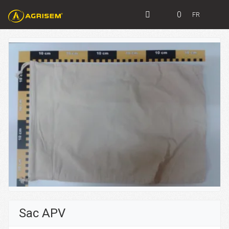
0
FR
Sac APV