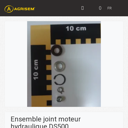
0
FR
Ensemble joint moteur
hydraulique DS500