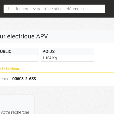
Recherchez par n° de série, références...
ur électrique APV
PUBLIC
POIDS
1.104 Kg
te 3x3x16mm
rence :
00603-2-683
r votre recherche