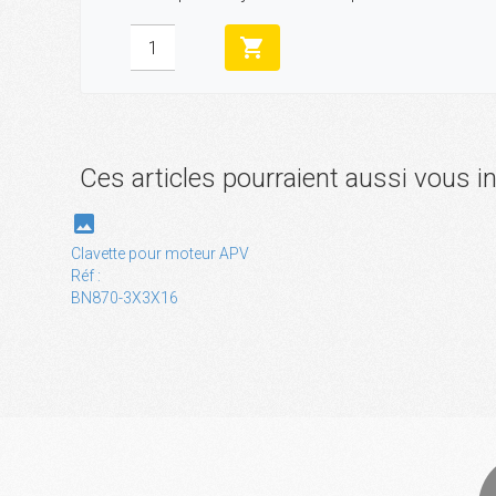
shopping_cart
Ces articles pourraient aussi vous i
photo
Clavette pour moteur APV
Réf :
BN870-3X3X16