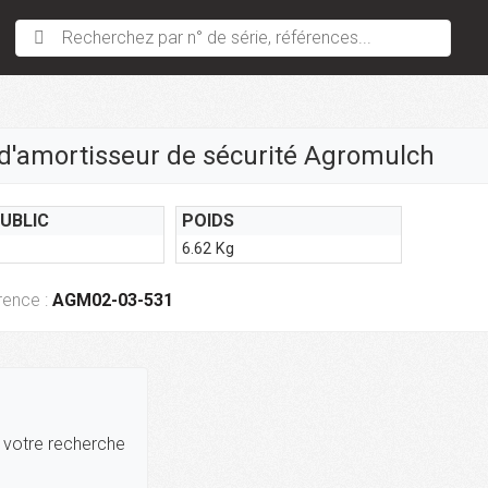
Recherchez par n° de série, références...
 d'amortisseur de sécurité Agromulch
PUBLIC
POIDS
6.62 Kg
rence :
AGM02-03-531
r votre recherche