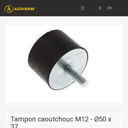
0
FR
Tampon caoutchouc M12 - Ø50 x
37