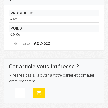
PRIX PUBLIC
€
HT
POIDS
0.6 Kg
Référence :
ACC-622
Cet article vous intéresse ?
N'hésitez pas à l'ajouter à votre panier et continuer
votre recherche
shopping_cart