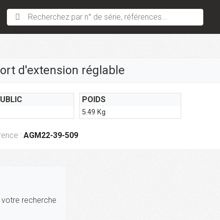
Recherchez par n° de série, références...
rt d'extension réglable
PUBLIC
POIDS
5.49 Kg
rence :
AGM22-39-509
r votre recherche