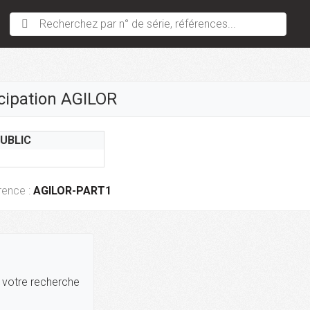
Recherchez par n° de série, références...
icipation AGILOR
PUBLIC
rence :
AGILOR-PART1
r votre recherche