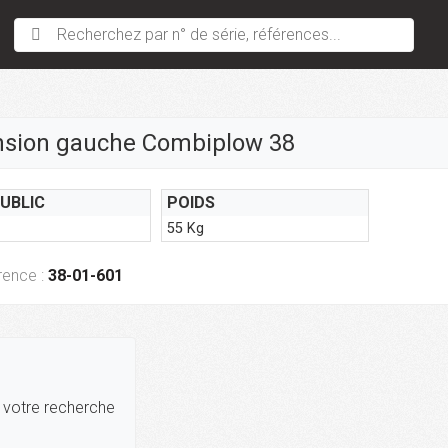
Recherchez par n° de série, références...
nsion gauche Combiplow 38
PUBLIC
POIDS
55 Kg
rence :
38-01-601
r votre recherche