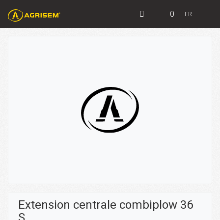
0
FR
Extension centrale combiplow 36
S