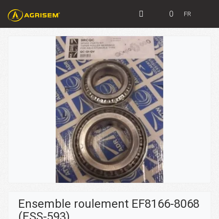
0
FR
Ensemble roulement EF8166-8068
(ESS-593)