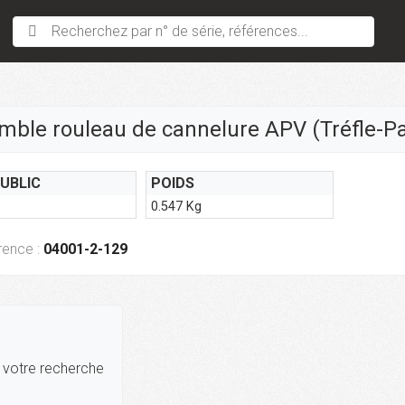
Recherchez par n° de série, références...
mble rouleau de cannelure APV (Tréfle-Pa
PUBLIC
POIDS
0.547 Kg
rence :
04001-2-129
r votre recherche