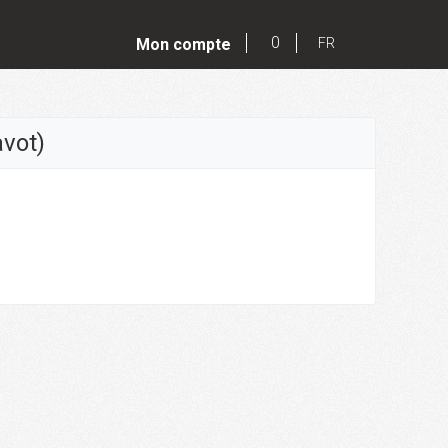
0
Mon compte
FR
vot)