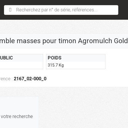
Recherchez par n° de série, références...
mble masses pour timon Agromulch Gold
PUBLIC
POIDS
315.7 Kg
rence :
2167_02-000_0
r votre recherche