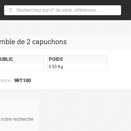
Recherchez par n° de série, références...
mble de 2 capuchons
PUBLIC
POIDS
0.53 Kg
rence :
9RT100
r votre recherche