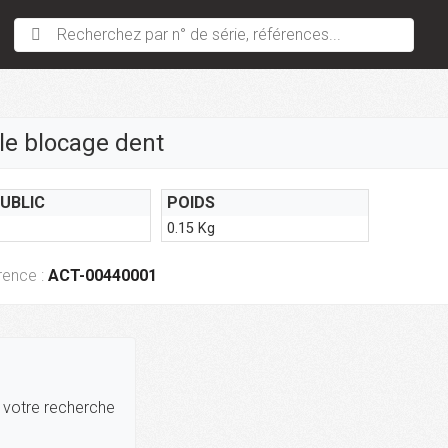
Recherchez par n° de série, références...
le blocage dent
PUBLIC
POIDS
0.15 Kg
rence :
ACT-00440001
r votre recherche