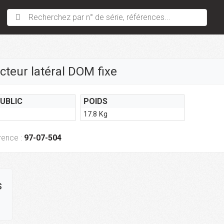
Recherchez par n° de série, références...
cteur latéral DOM fixe
PUBLIC
POIDS
17.8 Kg
rence :
97-07-504
s