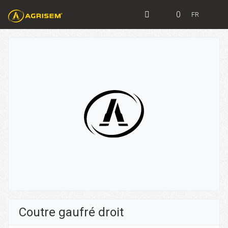
0
FR
Coutre gaufré droit