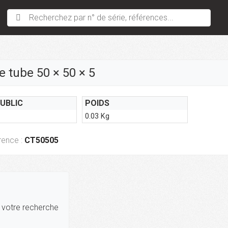
Recherchez par n° de série, références...
 tube 50 × 50 × 5
PUBLIC
POIDS
0.03 Kg
rence :
CT50505
r votre recherche