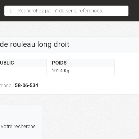
Recherchez par n° de série, références...
de rouleau long droit
PUBLIC
POIDS
101.4 Kg
rence :
58-06-534
r votre recherche