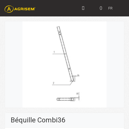
0
FR
Béquille Combi36