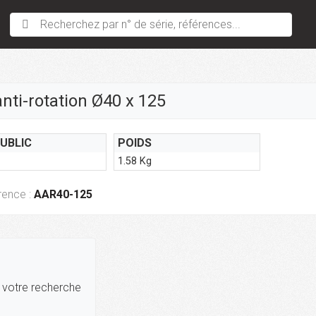
Recherchez par n° de série, références...
nti-rotation Ø40 x 125
PUBLIC
POIDS
1.58 Kg
rence :
AAR40-125
r votre recherche