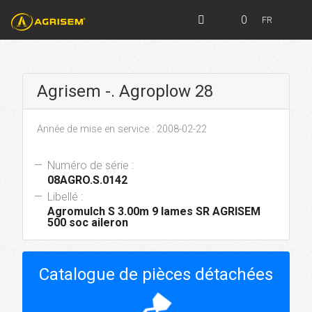
0
FR
Agrisem -. Agroplow 28
Année de mise en service : 2008-02-22
Numéro de série :
08AGRO.S.0142
Libellé :
Agromulch S 3.00m 9 lames SR AGRISEM
500 soc aileron
Catalogue de pièces détachées
hourglass_top