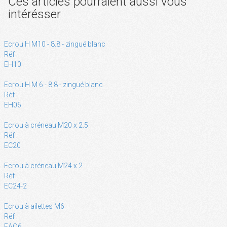
Ces articles pourraient aussi vous
intérésser
Ecrou H M10 - 8.8 - zingué blanc
Réf :
EH10
Ecrou H M 6 - 8.8 - zingué blanc
Réf :
EH06
Ecrou à créneau M20 x 2.5
Réf :
EC20
Ecrou à créneau M24 x 2
Réf :
EC24-2
Ecrou à ailettes M6
Réf :
EAO6