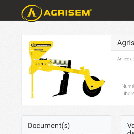
Agri
Année de
Numér
Libellé
Document(s)
Vo
de