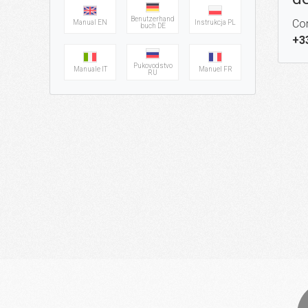
Benutzerhand
Con
Manual EN
Instrukcja PL
buch DE
+3
Pukovodstvo
Manuale IT
Manuel FR
RU