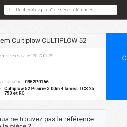
Recherchez par n° de série, références...
sem Cultiplow CULTIPLOW 52
 mise en service : 2009-07-29
C
o de série :
0952P0166
 :
Cultiplow 52 Prairie 3.00m 4 lames TCS 25
750 et RC
us ne trouvez pas la référence
 la pièce ?