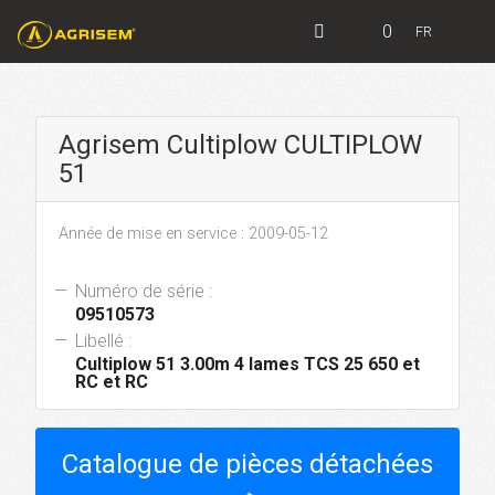
0
FR
Agrisem Cultiplow CULTIPLOW
51
Année de mise en service : 2009-05-12
Numéro de série :
09510573
Libellé :
Cultiplow 51 3.00m 4 lames TCS 25 650 et
RC et RC
Catalogue de pièces détachées