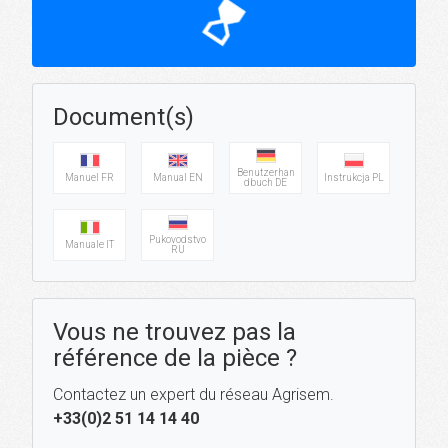
hourglass_top
Document(s)
Benutzerhan
Manuel FR
Manual EN
Instrukcja PL
dbuch DE
Pukovodstvo
Manuale IT
RU
Vous ne trouvez pas la
référence de la pièce ?
Contactez un expert du réseau Agrisem.
+33(0)2 51 14 14 40