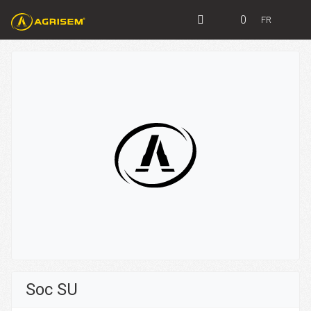
0
FR
Soc SU