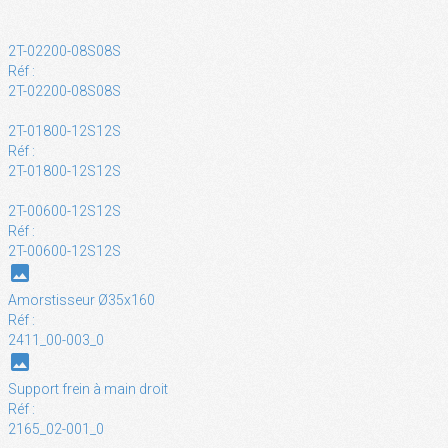
2T-02200-08S08S
Réf :
2T-02200-08S08S
2T-01800-12S12S
Réf :
2T-01800-12S12S
2T-00600-12S12S
Réf :
2T-00600-12S12S
photo
Amorstisseur Ø35x160
Réf :
2411_00-003_0
photo
Support frein à main droit
Réf :
2165_02-001_0