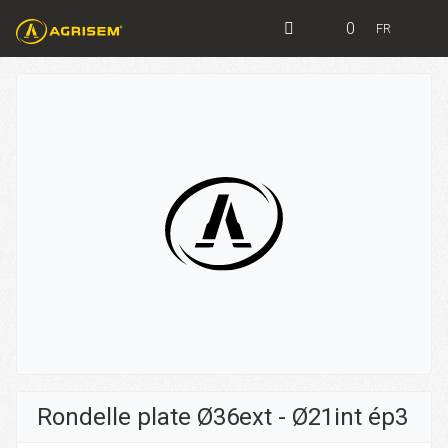
0
FR
Rondelle plate Ø36ext - Ø21int ép3