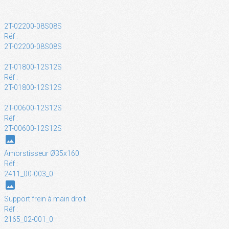
2T-02200-08S08S
Réf :
2T-02200-08S08S
2T-01800-12S12S
Réf :
2T-01800-12S12S
2T-00600-12S12S
Réf :
2T-00600-12S12S
photo
Amorstisseur Ø35x160
Réf :
2411_00-003_0
photo
Support frein à main droit
Réf :
2165_02-001_0