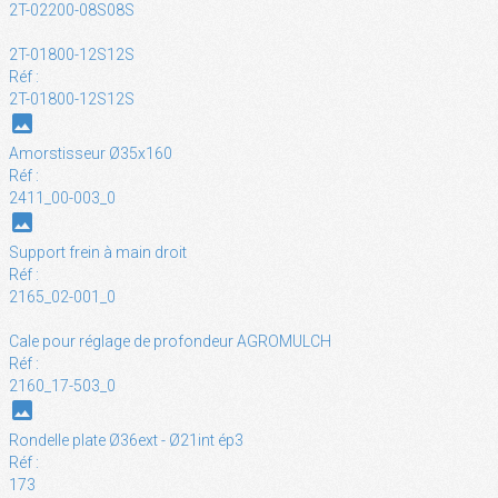
2T-02200-08S08S
2T-01800-12S12S
Réf :
2T-01800-12S12S
photo
Amorstisseur Ø35x160
Réf :
2411_00-003_0
photo
Support frein à main droit
Réf :
2165_02-001_0
Cale pour réglage de profondeur AGROMULCH
Réf :
2160_17-503_0
photo
Rondelle plate Ø36ext - Ø21int ép3
Réf :
173