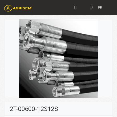
0
FR
2T-00600-12S12S