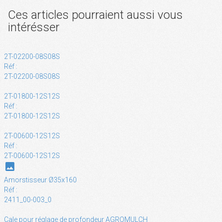
Ces articles pourraient aussi vous
intérésser
2T-02200-08S08S
Réf :
2T-02200-08S08S
2T-01800-12S12S
Réf :
2T-01800-12S12S
2T-00600-12S12S
Réf :
2T-00600-12S12S
photo
Amorstisseur Ø35x160
Réf :
2411_00-003_0
Cale pour réglage de profondeur AGROMULCH