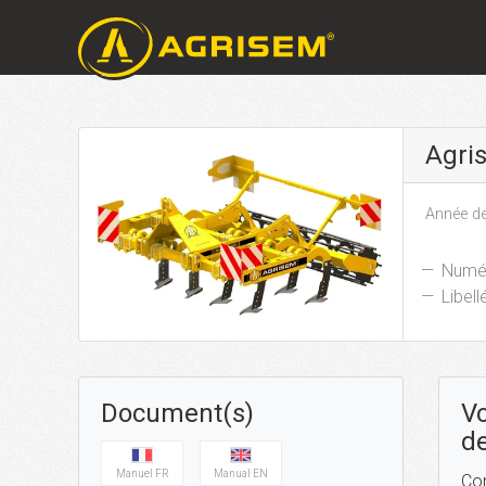
Agri
Année de
Numér
Libellé
Document(s)
Vo
de
Manuel FR
Manual EN
Con