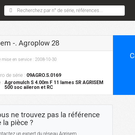
Recherchez par n° de série, références...
sem -. Agroplow 28
C
 mise en service : 2008-10-30
o de série :
09AGRO.S.0169
 :
Agromulch S 4.00m F 11 lames SR AGRISEM
500 soc aileron et RC
us ne trouvez pas la référence
 la pièce ?
tactez un expert du réseau Agrisem.