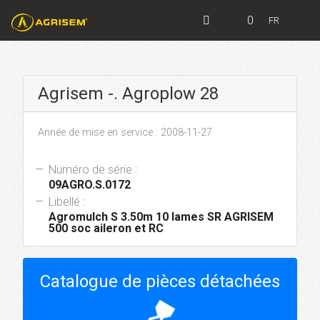
0
FR
Agrisem -. Agroplow 28
Année de mise en service : 2008-11-27
Numéro de série :
09AGRO.S.0172
Libellé :
Agromulch S 3.50m 10 lames SR AGRISEM
500 soc aileron et RC
Catalogue de pièces détachées
hourglass_top