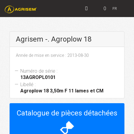
0
FR
Agrisem -. Agroplow 18
Année de mise en service : 2013-08-30
Numéro de série :
13AGROPL0101
Libellé :
Agroplow 18 3,50m F 11 lames et CM
Catalogue de pièces détachées
hourglass_top