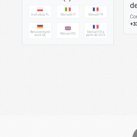
de
Instrukcja PL
Manuale IT
Manuel FR
Con
+3
Benutzerhand
Manuel FR à
Manual EN
buch DE
partir de 2023