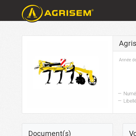
Agri
Année de
Numér
Libellé
Document(s)
Vo