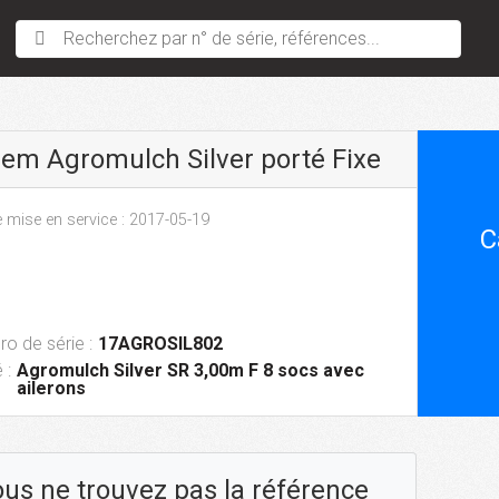
Recherchez par n° de série, références...
sem Agromulch Silver porté Fixe
 mise en service : 2017-05-19
C
o de série :
17AGROSIL802
 :
Agromulch Silver SR 3,00m F 8 socs avec
ailerons
us ne trouvez pas la référence