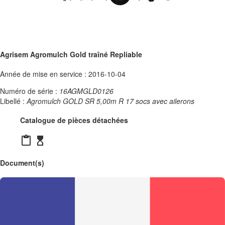
Agrisem Agromulch Gold traîné Repliable
Année de mise en service : 2016-10-04
Numéro de série :
16AGMGLD0126
Libellé :
Agromulch GOLD SR 5,00m R 17 socs avec ailerons
Catalogue de pièces détachées
content_paste
hourglass_top
Document(s)