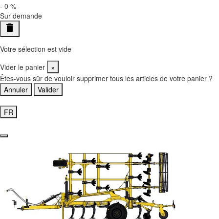
-
0
%
Sur demande
delete
Votre sélection est vide
Vider le panier
×
Êtes-vous sûr de vouloir supprimer tous les articles de votre panier ?
Annuler
Valider
Accéder à mon panier
FR
EN