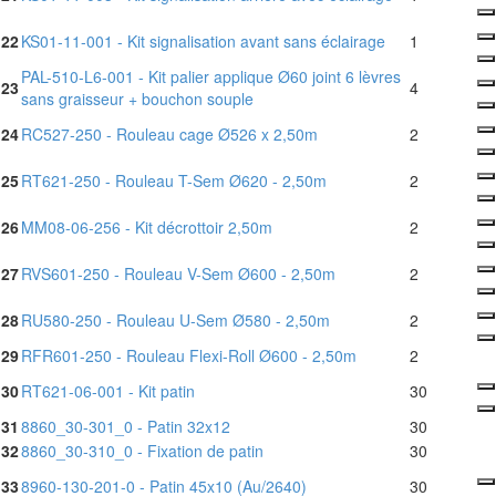
22
KS01-11-001 - Kit signalisation avant sans éclairage
1
PAL-510-L6-001 - Kit palier applique Ø60 joint 6 lèvres
23
4
sans graisseur + bouchon souple
24
RC527-250 - Rouleau cage Ø526 x 2,50m
2
25
RT621-250 - Rouleau T-Sem Ø620 - 2,50m
2
26
MM08-06-256 - Kit décrottoir 2,50m
2
27
RVS601-250 - Rouleau V-Sem Ø600 - 2,50m
2
28
RU580-250 - Rouleau U-Sem Ø580 - 2,50m
2
29
RFR601-250 - Rouleau Flexi-Roll Ø600 - 2,50m
2
30
RT621-06-001 - Kit patin
30
31
8860_30-301_0 - Patin 32x12
30
32
8860_30-310_0 - Fixation de patin
30
33
8960-130-201-0 - Patin 45x10 (Au/2640)
30