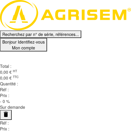
Recherchez par n° de série, références...
Bonjour
Identifiez-vous
Mon compte
Ma Sélection
0
Total :
HT
0,00
€
TTC
0,00
€
Quantité :
Réf :
Prix :
-
0
%
Sur demande
delete
Réf :
Prix :