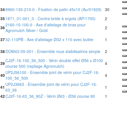
34
8960-130-210-0 - Fixation de patin 45x10 (Au/01929)
30
35
1871_01-001_0 - Contre-bride à ergots (AP/1700)
2
2160-10-100-0 - Axe d'attelage de bras pour
36
2
Agromulch Silver / Gold
37
32-110PB - Axe d'attelage Ø32 x 110 avec butée
1
38
DOM43-05-001 - Ensemble roue stabilisatrice simple
2
CJ2F-16-100_56_500 - Vérin double effet Ø56 x Ø100
39
4
course 500 (repliage Agromulch)
UP2J56100 - Ensemble joint de vérin pour CJ2F-16-
40
4
100_56_500
UP2J3663 - Ensemble joint de vérin pour CJ2F-16-
41
1
63_36
42
CJ2F-16-63_36_80Z - Vérin Ø63 - Ø36 course 80
1