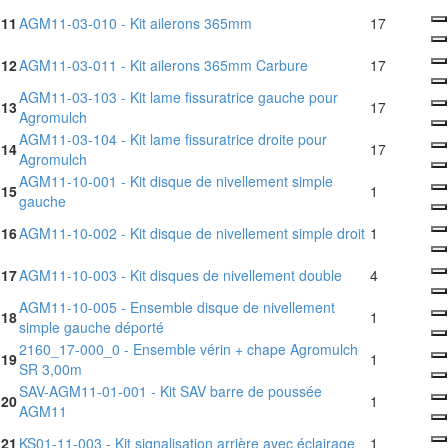
11
AGM11-03-010 - Kit ailerons 365mm
17
12
AGM11-03-011 - Kit ailerons 365mm Carbure
17
AGM11-03-103 - Kit lame fissuratrice gauche pour
13
17
Agromulch
AGM11-03-104 - Kit lame fissuratrice droite pour
14
17
Agromulch
AGM11-10-001 - Kit disque de nivellement simple
15
1
gauche
16
AGM11-10-002 - Kit disque de nivellement simple droit
1
17
AGM11-10-003 - Kit disques de nivellement double
4
AGM11-10-005 - Ensemble disque de nivellement
18
1
simple gauche déporté
2160_17-000_0 - Ensemble vérin + chape Agromulch
19
1
SR 3,00m
SAV-AGM11-01-001 - Kit SAV barre de poussée
20
1
AGM11
21
KS01-11-003 - Kit signalisation arrière avec éclairage
1