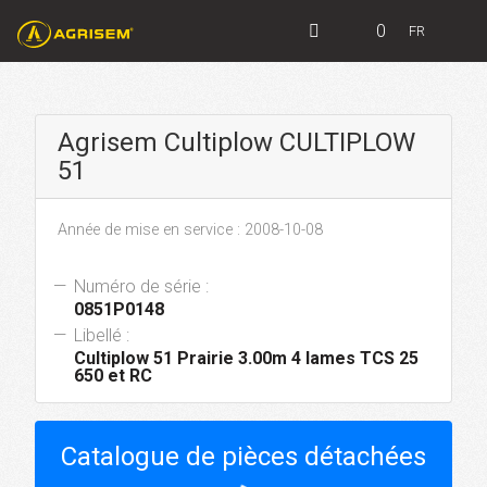
0
FR
Agrisem Cultiplow CULTIPLOW
51
Année de mise en service : 2008-10-08
Numéro de série :
0851P0148
Libellé :
Cultiplow 51 Prairie 3.00m 4 lames TCS 25
650 et RC
Catalogue de pièces détachées