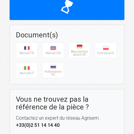
hourglass_top
Document(s)
Benutzerhan
Manuel FR
Manual EN
Instrukcja PL
dbuch DE
Pukovodstvo
Manuale IT
RU
Vous ne trouvez pas la
référence de la pièce ?
Contactez un expert du réseau Agrisem.
+33(0)2 51 14 14 40