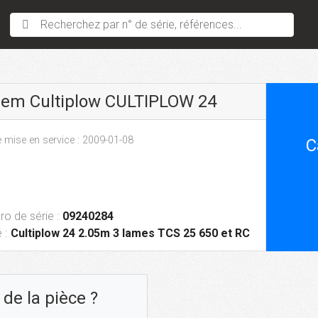
Recherchez par n° de série, références...
sem Cultiplow CULTIPLOW 24
 mise en service : 2009-01-08
C
o de série :
09240284
 :
Cultiplow 24 2.05m 3 lames TCS 25 650 et RC
de la pièce ?