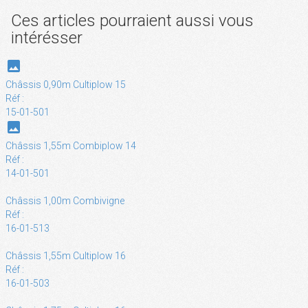
Ces articles pourraient aussi vous
intérésser
photo
Châssis 0,90m Cultiplow 15
Réf :
15-01-501
photo
Châssis 1,55m Combiplow 14
Réf :
14-01-501
Châssis 1,00m Combivigne
Réf :
16-01-513
Châssis 1,55m Cultiplow 16
Réf :
16-01-503