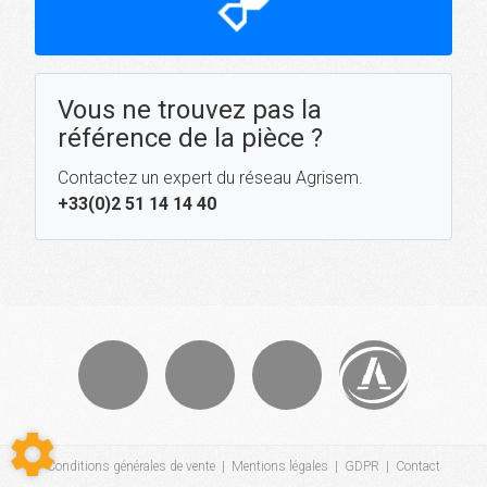
hourglass_top
Vous ne trouvez pas la
référence de la pièce ?
Contactez un expert du réseau Agrisem.
+33(0)2 51 14 14 40
Conditions générales de vente
|
Mentions légales
|
GDPR
|
Contact