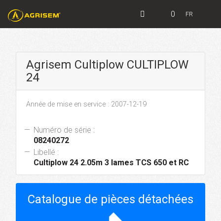
0
FR
Agrisem Cultiplow CULTIPLOW
24
Année de mise en service : 2007-12-19
Numéro de série :
08240272
Libellé :
Cultiplow 24 2.05m 3 lames TCS 650 et RC
Catalogue de pièces détachées