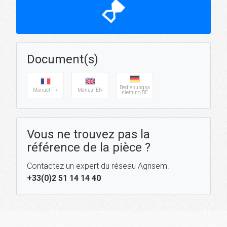
hourglass_top
Document(s)
Bedienungsa
Manuel FR
Manual EN
nleitung DE
Vous ne trouvez pas la
référence de la pièce ?
Contactez un expert du réseau Agrisem.
+33(0)2 51 14 14 40