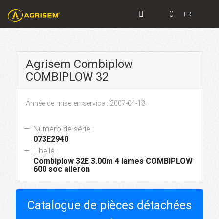
0
FR
Agrisem Combiplow
COMBIPLOW 32
Année de mise en service : 2007-04-13
Numéro de série :
073E2940
Libellé :
Combiplow 32E 3.00m 4 lames COMBIPLOW
600 soc aileron
Catalogue de pièces détachées