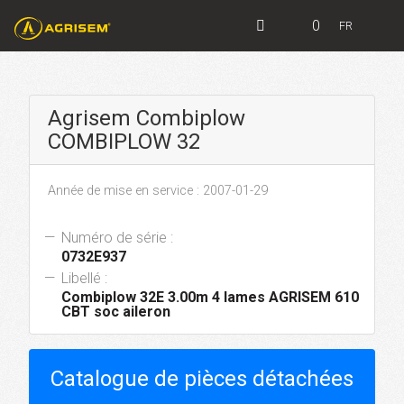
0
FR
Agrisem Combiplow
COMBIPLOW 32
Année de mise en service : 2007-01-29
Numéro de série :
0732E937
Libellé :
Combiplow 32E 3.00m 4 lames AGRISEM 610
CBT soc aileron
Catalogue de pièces détachées