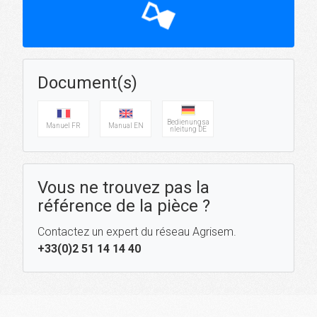
hourglass_top
Document(s)
Bedienungsa
Manuel FR
Manual EN
nleitung DE
Vous ne trouvez pas la
référence de la pièce ?
Contactez un expert du réseau Agrisem.
+33(0)2 51 14 14 40