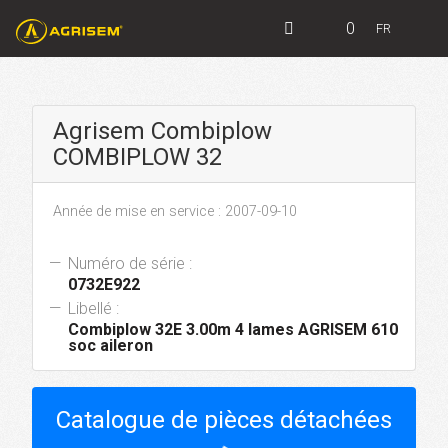
0
FR
Agrisem Combiplow
COMBIPLOW 32
Année de mise en service : 2007-09-10
Numéro de série :
0732E922
Libellé :
Combiplow 32E 3.00m 4 lames AGRISEM 610
soc aileron
Catalogue de pièces détachées