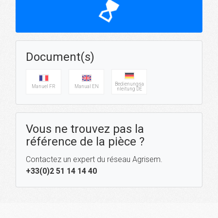
hourglass_top
Document(s)
Bedienungsa
Manuel FR
Manual EN
nleitung DE
Vous ne trouvez pas la
référence de la pièce ?
Contactez un expert du réseau Agrisem.
+33(0)2 51 14 14 40