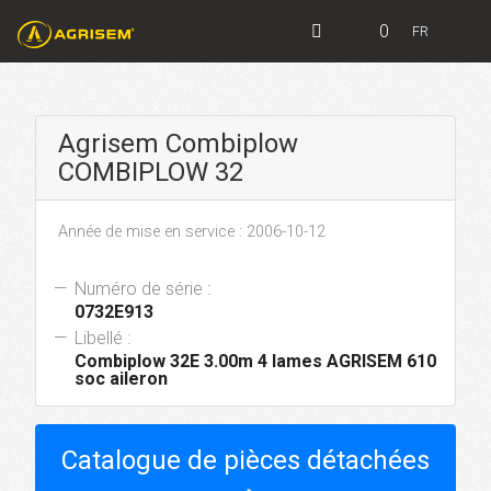
0
FR
Agrisem Combiplow
COMBIPLOW 32
Année de mise en service : 2006-10-12
Numéro de série :
0732E913
Libellé :
Combiplow 32E 3.00m 4 lames AGRISEM 610
soc aileron
Catalogue de pièces détachées