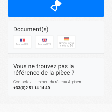
hourglass_top
Document(s)
Bedienungsa
Manuel FR
Manual EN
nleitung DE
Vous ne trouvez pas la
référence de la pièce ?
Contactez un expert du réseau Agrisem.
+33(0)2 51 14 14 40