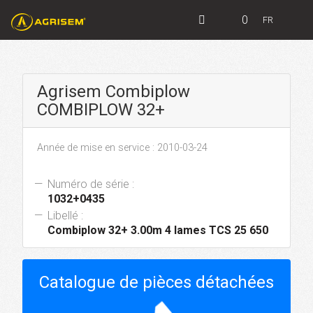
0
FR
Agrisem Combiplow
COMBIPLOW 32+
Année de mise en service : 2010-03-24
Numéro de série :
1032+0435
Libellé :
Combiplow 32+ 3.00m 4 lames TCS 25 650
Catalogue de pièces détachées