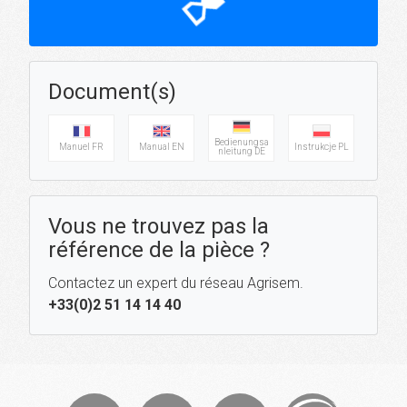
hourglass_top
Document(s)
Bedienungsa
Manuel FR
Manual EN
Instrukcje PL
nleitung DE
Vous ne trouvez pas la
référence de la pièce ?
Contactez un expert du réseau Agrisem.
+33(0)2 51 14 14 40