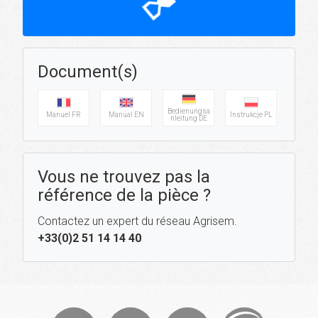
hourglass_top
Document(s)
Bedienungsa
Manuel FR
Manual EN
Instrukcje PL
nleitung DE
Vous ne trouvez pas la
référence de la pièce ?
Contactez un expert du réseau Agrisem.
+33(0)2 51 14 14 40