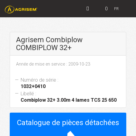
0
FR
Agrisem Combiplow
COMBIPLOW 32+
Année de mise en service : 2009-10-23
Numéro de série :
1032+0410
Libellé :
Combiplow 32+ 3.00m 4 lames TCS 25 650
Catalogue de pièces détachées