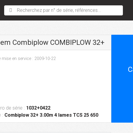
Recherchez par n° de série, références...
sem Combiplow COMBIPLOW 32+
 mise en service : 2009-10-22
C
o de série :
1032+0422
 :
Combiplow 32+ 3.00m 4 lames TCS 25 650