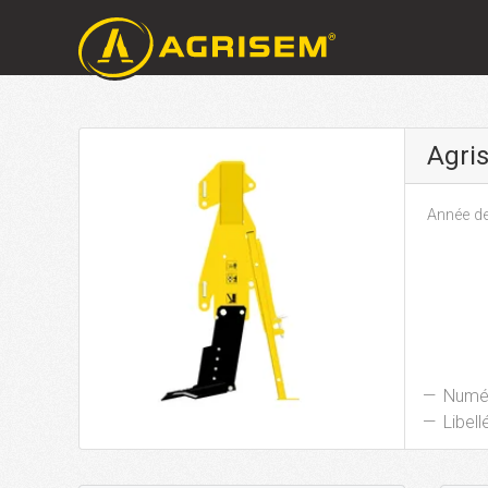
Agri
Année de
Numér
Libellé