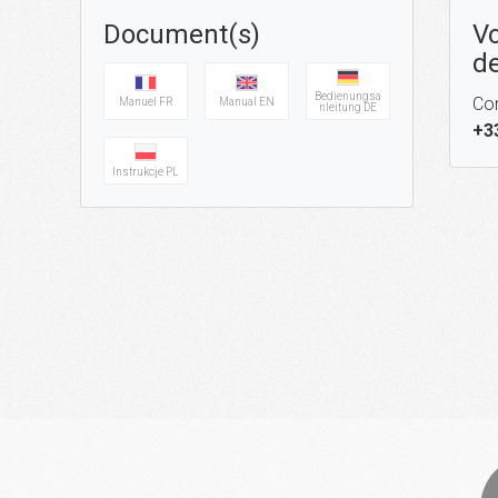
Document(s)
Vo
de
Bedienungsa
Con
Manuel FR
Manual EN
nleitung DE
+3
Instrukcje PL