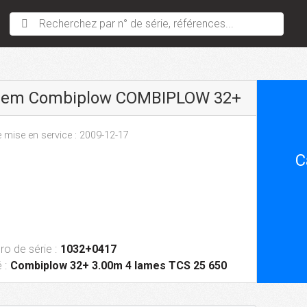
Recherchez par n° de série, références...
sem Combiplow COMBIPLOW 32+
 mise en service : 2009-12-17
C
o de série :
1032+0417
 :
Combiplow 32+ 3.00m 4 lames TCS 25 650