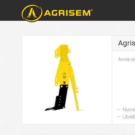
Agri
Année de
Numér
Libellé