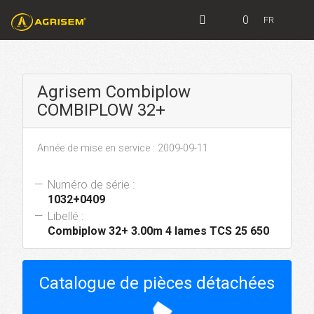
0
FR
Agrisem Combiplow
COMBIPLOW 32+
Année de mise en service : 2009-09-11
Numéro de série :
1032+0409
Libellé :
Combiplow 32+ 3.00m 4 lames TCS 25 650
Catalogue de pièces détachées