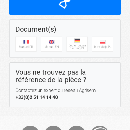
hourglass_top
Document(s)
Bedienungsa
Manuel FR
Manual EN
Instrukcje PL
nleitung DE
Vous ne trouvez pas la
référence de la pièce ?
Contactez un expert du réseau Agrisem.
+33(0)2 51 14 14 40