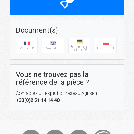
hourglass_top
Document(s)
Bedienungsa
Manuel FR
Manual EN
Instrukcje PL
nleitung DE
Vous ne trouvez pas la
référence de la pièce ?
Contactez un expert du réseau Agrisem.
+33(0)2 51 14 14 40