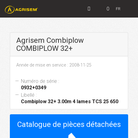
0
FR
Agrisem Combiplow
COMBIPLOW 32+
Année de mise en service : 2008-11-25
Numéro de série :
0932+0349
Libellé :
Combiplow 32+ 3.00m 4 lames TCS 25 650
Catalogue de pièces détachées