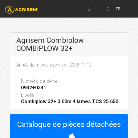
0
FR
Agrisem Combiplow
COMBIPLOW 32+
Année de mise en service : 2008-11-12
Numéro de série :
0932+0341
Libellé :
Combiplow 32+ 3.00m 4 lames TCS 25 650
Catalogue de pièces détachées