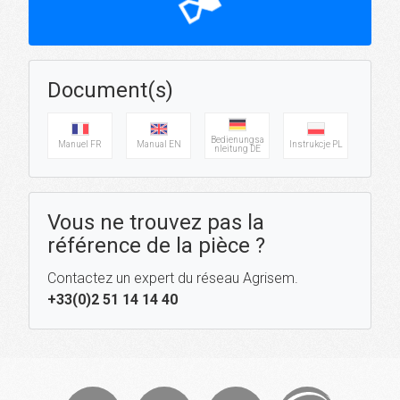
hourglass_top
Document(s)
Bedienungsa
Manuel FR
Manual EN
Instrukcje PL
nleitung DE
Vous ne trouvez pas la
référence de la pièce ?
Contactez un expert du réseau Agrisem.
+33(0)2 51 14 14 40