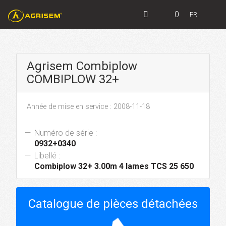
0
FR
Agrisem Combiplow
COMBIPLOW 32+
Année de mise en service : 2008-11-18
Numéro de série :
0932+0340
Libellé :
Combiplow 32+ 3.00m 4 lames TCS 25 650
Catalogue de pièces détachées