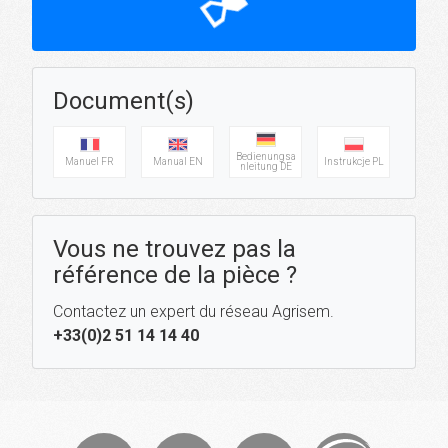
hourglass_top
Document(s)
Bedienungsa
Manuel FR
Manual EN
Instrukcje PL
nleitung DE
Vous ne trouvez pas la
référence de la pièce ?
Contactez un expert du réseau Agrisem.
+33(0)2 51 14 14 40